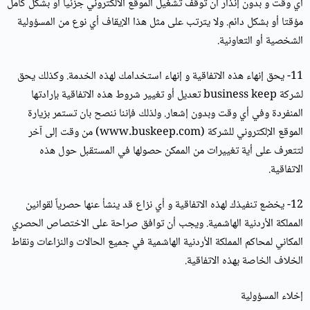
أي وقت و بدون إنذار أن توقف تشغيل الموقع الالكتروني جزئياً أو بشكل كامل
مؤقتا أو بشكل دائم. ولا يترتب على مثل هذا الإيقاف أي نوع من المسؤولية
الشخصية أو التعاونية.
11- يحق إنهاء هذه الاتفاقية و إنهاء استخدامك لهذه الخدمة. وكذلك يحق
لشركة business keep تعديل أو تغيير شروط هذه الاتفاقية بإرادتها
المنفردة وفي أي وقت وبدون إشعار. ولذلك فإننا ننصح بان تستمر بزيارة
الموقع الإلكتروني للشركة (www.buskeep.com) من وقت إلى آخر
لتتعرف على أية تغييرات من الممكن حصولها في المستقبل حول هذه
الاتفاقية.
12- يخضع تنفيذك لهذه الاتفاقية و أي نزاع قد ينشأ عنها حصرياً لقوانين
المملكة الأردنية الهاشمية. ويجب أن توافق صراحة على الاختصاص الحصري
المكاني لمحاكم المملكة الأردنية الهاشمية في جميع الحالات والنزاعات ونقاط
الخلاف الخاصة بهذه الاتفاقية.
إخلاء المسؤولية